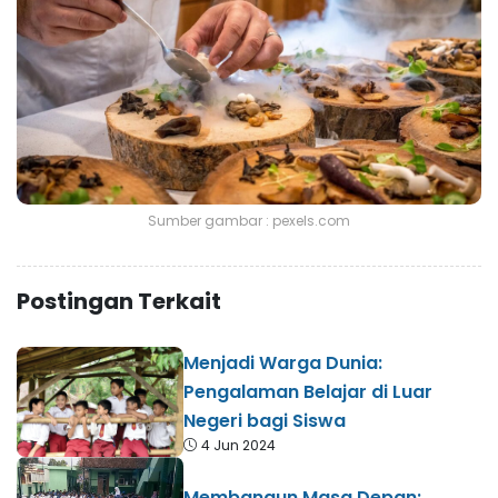
Sumber gambar : pexels.com
Postingan Terkait
Menjadi Warga Dunia:
Pengalaman Belajar di Luar
Negeri bagi Siswa
4 Jun 2024
Membangun Masa Depan: