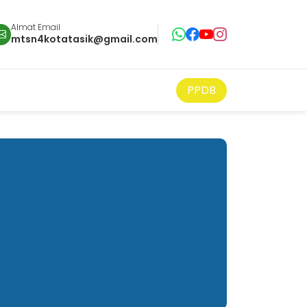
Almat Email
mtsn4kotatasik@gmail.com
PPDB